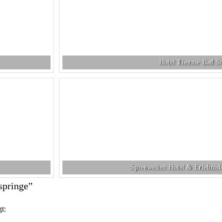
Hotel Therme Bad Su
Spreewelten Hotel & Erlebnis
springe”
gt: