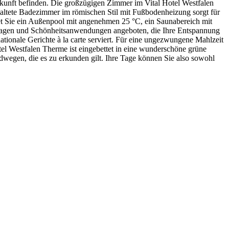
rkunft befinden. Die großzügigen Zimmer im Vital Hotel Westfalen
staltete Badezimmer im römischen Stil mit Fußbodenheizung sorgt für
t Sie ein Außenpool mit angenehmen 25 °C, ein Saunabereich mit
sagen und Schönheitsanwendungen angeboten, die Ihre Entspannung
tionale Gerichte à la carte serviert. Für eine ungezwungene Mahlzeit
tel Westfalen Therme ist eingebettet in eine wunderschöne grüne
egen, die es zu erkunden gilt. Ihre Tage können Sie also sowohl