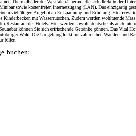
amen Thermalbäder der Westfalen-Therme, die sich direkt in der Unte
e Minibar sowie kostenfreien Internetzugang (LAN). Das einzigartig ge
inem vielfältigen Angebot an Entspannung und Erholung. Hier erwarte
ndes Kinderbecken mit Wasserrutschen. Zudem werden wohltuende Mas
m-Restaurant des Hotels. Hier werden sowohl deutsche als auch interna
r Saunabar können Sie sich erfrischende Getränke gönnen. Das Vital Ho
eutoburger Wald. Die Umgebung lockt mit zahlreichen Wander- und Radw
r füllen
ge buchen: