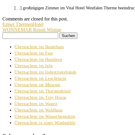
[…] großzügigen Zimmer im Vital Hotel Westfalen Therme beeindrucken
Comments are closed for this post.
Beitragsnavigation
Emser ThermenHotel
WONNEMAR Resort Wismar
Suchen
nach:
Übernachten im Baumhaus
Übernachten im Fass
Übernachten im Hausboot
Übernachten im Iglu
Übernachten im Industriegebäude
Übernachten im Leuchtturm
Übernachten im Museum
Übernachten im Thermenhotel
Übernachten im Tiny House
Übernachten im Wagen
Übernachten im Waldhaus
Übernachten im Wasserbungalow
Übernachten in einer Windmühle