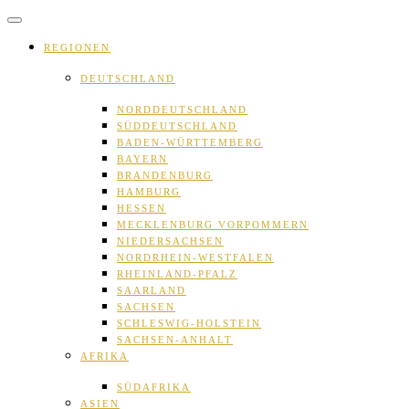
Skip
to
content
REGIONEN
DEUTSCHLAND
NORDDEUTSCHLAND
SÜDDEUTSCHLAND
BADEN-WÜRTTEMBERG
BAYERN
BRANDENBURG
HAMBURG
HESSEN
MECKLENBURG VORPOMMERN
NIEDERSACHSEN
NORDRHEIN-WESTFALEN
RHEINLAND-PFALZ
SAARLAND
SACHSEN
SCHLESWIG-HOLSTEIN
SACHSEN-ANHALT
AFRIKA
SÜDAFRIKA
ASIEN