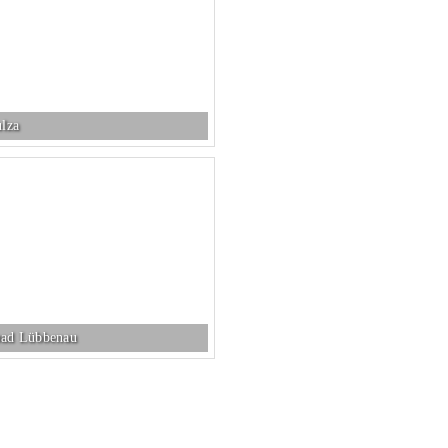
lza
bad Lübbenau