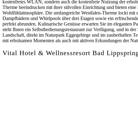
kostenfreies WLAN, sondern auch die kostenfreie Nutzung der erhols
Therme beeindrucken mit ihrer stilvollen Einrichtung und bieten ein
Wohlfühlatmosphäre. Die umfangreiche Westfalen-Therme lockt mit e
Dampfbädern und Whirlpools über drei Etagen sowie ein erfrische
perfekt abrunden. Kulinarische Genüsse erwarten Sie im eleganten Pal
steht Ihnen ein Selbstbedienungsrestaurant zur Verfügung, und in de
Landschaft, direkt im Naturpark Eggegebirge und im zauberhaften T
mit erholsamen Momenten als auch mit aktiven Erkundungen der Natu
Vital Hotel & Wellnessresort Bad Lippsprin