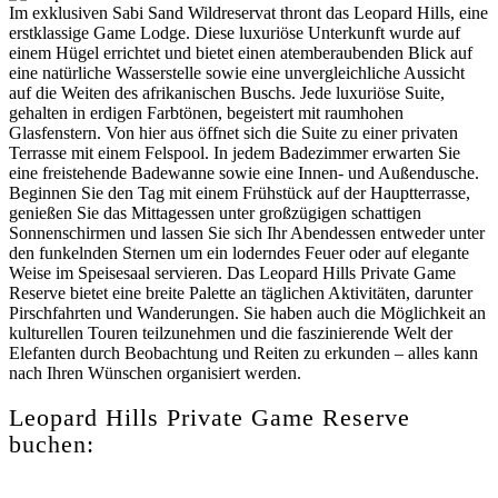
Im exklusiven Sabi Sand Wildreservat thront das Leopard Hills, eine
erstklassige Game Lodge. Diese luxuriöse Unterkunft wurde auf
einem Hügel errichtet und bietet einen atemberaubenden Blick auf
eine natürliche Wasserstelle sowie eine unvergleichliche Aussicht
auf die Weiten des afrikanischen Buschs. Jede luxuriöse Suite,
gehalten in erdigen Farbtönen, begeistert mit raumhohen
Glasfenstern. Von hier aus öffnet sich die Suite zu einer privaten
Terrasse mit einem Felspool. In jedem Badezimmer erwarten Sie
eine freistehende Badewanne sowie eine Innen- und Außendusche.
Beginnen Sie den Tag mit einem Frühstück auf der Hauptterrasse,
genießen Sie das Mittagessen unter großzügigen schattigen
Sonnenschirmen und lassen Sie sich Ihr Abendessen entweder unter
den funkelnden Sternen um ein loderndes Feuer oder auf elegante
Weise im Speisesaal servieren. Das Leopard Hills Private Game
Reserve bietet eine breite Palette an täglichen Aktivitäten, darunter
Pirschfahrten und Wanderungen. Sie haben auch die Möglichkeit an
kulturellen Touren teilzunehmen und die faszinierende Welt der
Elefanten durch Beobachtung und Reiten zu erkunden – alles kann
nach Ihren Wünschen organisiert werden.
Leopard Hills Private Game Reserve
buchen: