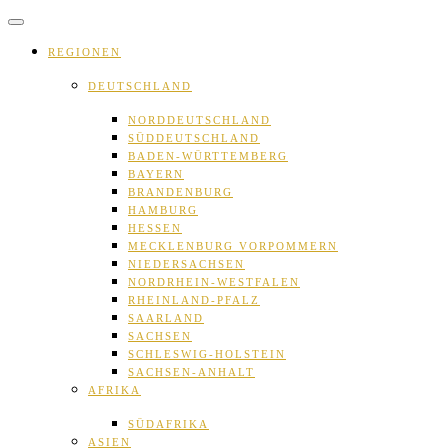
Skip
to
content
REGIONEN
DEUTSCHLAND
NORDDEUTSCHLAND
SÜDDEUTSCHLAND
BADEN-WÜRTTEMBERG
BAYERN
BRANDENBURG
HAMBURG
HESSEN
MECKLENBURG VORPOMMERN
NIEDERSACHSEN
NORDRHEIN-WESTFALEN
RHEINLAND-PFALZ
SAARLAND
SACHSEN
SCHLESWIG-HOLSTEIN
SACHSEN-ANHALT
AFRIKA
SÜDAFRIKA
ASIEN