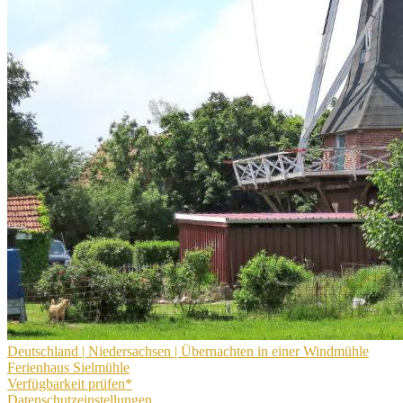
Deutschland |
Niedersachsen |
Übernachten in einer Windmühle
Ferienhaus Sielmühle
Verfügbarkeit prüfen*
Datenschutzeinstellungen