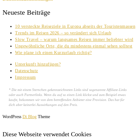
Neueste Beiträge
10 versteckte Reiseziele in Europa abseits der Touristenmassen
Trends im Reisen 2026 – so verändert sich Urlaub
Slow Travel – warum langsames Reisen immer beliebter wird
Ungewöhnliche Orte, die du mindestens einmal sehen solltest
Wie plane ich einen Kurzurlaub richtig?
Unterkunft hinzufügen?
Datenschutz
Impressum
* Die mit einem Sternchen gekennzeichneten Links sind sogenannte Affiliate-Links
oder auch Partnerlinks. Wenn du auf so einen Link klickst und zum Beispiel etwas
kaufst, bekommen wir von dem betreffenden Anbieter eine Provision. Das hat für
dich aber keinerlei Auswirkungen auf den Preis.
WordPress
Di Blog
Theme
Diese Webseite verwendet Cookies